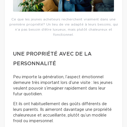
Ce que les jeunes acheteurs recherchent vraiment dans une
première propriété? Un lieu de vie adapté à leurs besoins, qui
n’a pas besoin d’être luxueux, mais plutôt chaleureux et
fonctionnel.
UNE PROPRIÉTÉ AVEC DE LA
PERSONNALITÉ
Peu importe la génération, l’aspect émotionnel
demeure très important lors d’une visite : les jeunes
veulent pouvoir s’imaginer rapidement dans leur
futur quotidien.
Et ils ont habituellement des goûts différents de
leurs parents. Ils aimeront davantage une propriété
chaleureuse et accueillante, plutôt qu’un modèle
froid ou impersonnel.