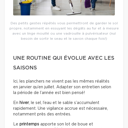
Des petits gestes répétés vous permettront de garder le sol
propre, notamment en essuyant les dégâts au fur et à mesure
avec un linge mouillé ou une vadrouille à pulvérisateur (nul
besoin de sortir le seau et le savon chaque fois!)
UNE ROUTINE QUI ÉVOLUE AVEC LES
SAISONS
Ici, les planchers ne vivent pas les mêmes réalités
en janvier qu’en juillet. Adapter son entretien selon
la période de l’année est bien pensé!
En
hiver
, le sel, l’eau et le sable s’accumulent
rapidement. Une vigilance accrue est nécessaire,
notamment près des entrées.
Le
printemps
apporte son lot de boue et